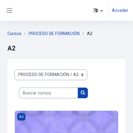
Salta al contenido principal
Acceder
Panel lateral
Cursos
PROCESO DE FORMACIÓN
A2
A2
Categorías
Buscar cursos
Buscar cursos
Imagen del curso GRUPO 1
A2